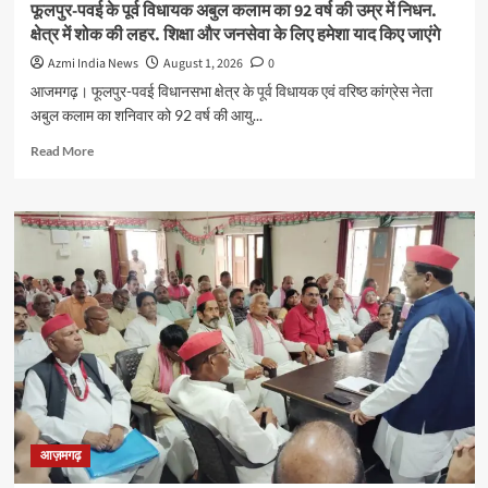
फूलपुर-पवई के पूर्व विधायक अबुल कलाम का 92 वर्ष की उम्र में निधन.
क्षेत्र में शोक की लहर. शिक्षा और जनसेवा के लिए हमेशा याद किए जाएंगे
Azmi India News
August 1, 2026
0
आजमगढ़। फूलपुर-पवई विधानसभा क्षेत्र के पूर्व विधायक एवं वरिष्ठ कांग्रेस नेता
अबुल कलाम का शनिवार को 92 वर्ष की आयु...
Read
Read More
more
about
फूलपुर-
पवई
के
पूर्व
विधायक
अबुल
कलाम
का
92
वर्ष
की
उम्र
आज़मगढ़
में
निधन.