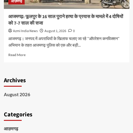
आज़मगढ़
बीजेपी
सरकार
पर
आजमगढ़: फूलपुर के 16 साल पुराने हत्या के प्रयास के मामले में 4 दोषियों
लगाए
को 7-7 साल की सजा
गंभीर
आरोप,
Azmi India News
August 1, 2026
0
अखिलेश
आजमगढ़। जनपद में अपराधियों के खिलाफ चलाए जा रहे "ऑपरेशन कनविक्शन"
यादव
अभियान के तहत आजमगढ़ पुलिस को एक और बड़ी...
के
नेतृत्व
Read
Read More
में
more
सरकार
about
बनाने
आजमगढ़:
का
फूलपुर
Archives
लिया
के
संकल्प
16
साल
August 2026
पुराने
हत्या
के
Categories
प्रयास
के
मामले
आज़मगढ़
में