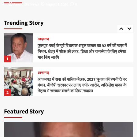
Azmi India News
Azmi India News
August 1, 2026
August 1, 2026
0
0
आज़मगढ़
आजमगढ़: फूलपुर के 16 साल पुराने हत्या के प्रयास के मामले में
4 दोषियों को 7-7 साल की सजा
Trending Story
3
आज़मगढ़
फूलपुर-पवई के पूर्व विधायक अबुल कलाम का 92 वर्ष की उम्र में
निधन. क्षेत्र में शोक की लहर. शिक्षा और जनसेवा के लिए हमेशा
याद किए जाएंगे
1
आज़मगढ़
आजमगढ़ में सपा की मासिक बैठक, 2027 चुनाव की रणनीति पर
मंथन. बीजेपी सरकार पर लगाए गंभीर आरोप, अखिलेश यादव के
नेतृत्व में सरकार बनाने का लिया संकल्प
2
आज़मगढ़
Featured Story
आजमगढ़: फूलपुर के 16 साल पुराने हत्या के प्रयास के मामले में
4 दोषियों को 7-7 साल की सजा
3