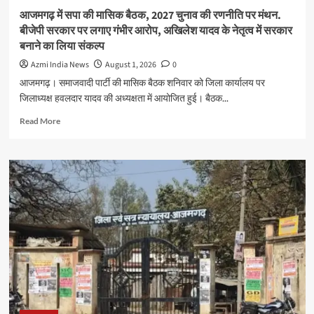
क्षेत्र
आजमगढ़ में सपा की मासिक बैठक, 2027 चुनाव की रणनीति पर मंथन.
में
बीजेपी सरकार पर लगाए गंभीर आरोप, अखिलेश यादव के नेतृत्व में सरकार
शोक
बनाने का लिया संकल्प
की
लहर.
Azmi India News
August 1, 2026
0
शिक्षा
आजमगढ़। समाजवादी पार्टी की मासिक बैठक शनिवार को जिला कार्यालय पर
और
जिलाध्यक्ष हवलदार यादव की अध्यक्षता में आयोजित हुई। बैठक...
जनसेवा
के
Read
Read More
लिए
more
हमेशा
about
याद
आजमगढ़
किए
में
जाएंगे
सपा
की
मासिक
बैठक,
2027
चुनाव
की
रणनीति
पर
मंथन.